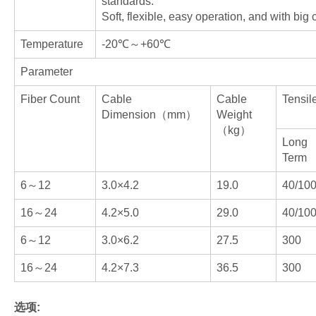
standards.
Soft, flexible, easy operation, and with big
Temperature
-20℃～+60℃
Parameter
Fiber Count
Cable
Cable
Tensi
Dimension（mm）
Weight
（kg）
Long
Term
6～12
3.0×4.2
19.0
40/10
16～24
4.2×5.0
29.0
40/10
6～12
3.0×6.2
27.5
300
16～24
4.2×7.3
36.5
300
选项: