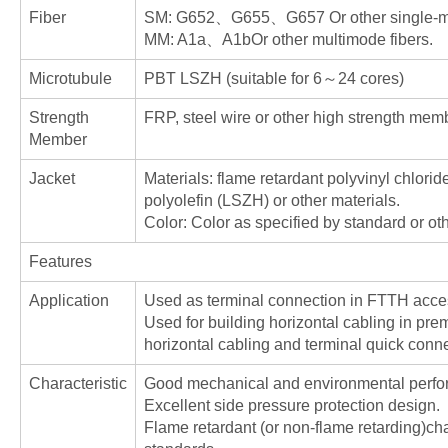
Fiber
SM: G652、G655、G657 Or other single-mod
MM: A1a、A1bOr other multimode fibers.
Microtubule
PBT LSZH (suitable for 6～24 cores)
Strength
FRP, steel wire or other high strength mem
Member
Jacket
Materials: flame retardant polyvinyl chlori
polyolefin (LSZH) or other materials.
Color: Color as specified by standard or oth
Features
Application
Used as terminal connection in FTTH acce
Used for building horizontal cabling in prem
horizontal cabling and terminal quick conne
Characteristic
Good mechanical and environmental perfo
Excellent side pressure protection design.
Flame retardant (or non-flame retarding)cha