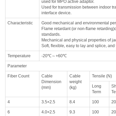
used for MPO active adaptor.
Used for transmission between indoor tr
interface device.
Characteristic
Good mechanical and environmental per
Flame retardant (or non-flame retarding)c
standards.
Mechanical and physical properties of ja
Soft, flexible, easy to lay and splice, an
Temperature
-20℃～+60℃
Parameter
Fiber Count
Cable
Cable
Tensile (N)
Dimension
weight
Long
Sh
(mm)
(kg)
Term
Te
4
3.5×2.5
8.4
100
20
6
4.0×2.5
9.3
100
20