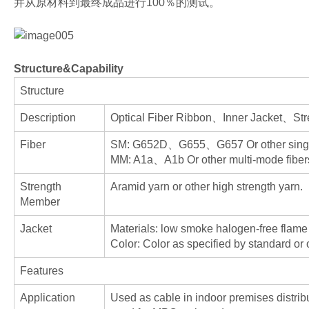
并从原材料到最终成品进行100％的测试。
Structure&Capability
Structure
Description
Optical Fiber Ribbon、Inner Jacket、St
Fiber
SM: G652D、G655、G657 Or other single-
MM: A1a、A1b Or other multi-mode fiber
Strength
Aramid yarn or other high strength yarn.
Member
Jacket
Materials: low smoke halogen-free flame 
Color: Color as specified by standard or o
Features
Application
Used as cable in indoor premises distrib