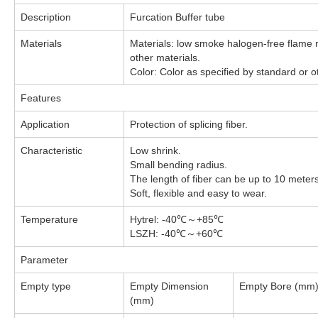
Description
Furcation Buffer tube
Materials
Materials: low smoke halogen-free flame r
other materials.
Color: Color as specified by standard or ot
Features
Application
Protection of splicing fiber.
Characteristic
Low shrink.
Small bending radius.
The length of fiber can be up to 10 meters
Soft, flexible and easy to wear.
Temperature
Hytrel: -40℃～+85℃
LSZH: -40℃～+60℃
Parameter
Empty type
Empty Dimension
Empty Bore (mm
(mm)